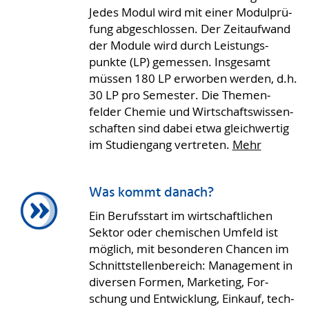
Jedes Modul wird mit einer Mo­dul­prü­
fung abge­schlos­sen. Der Zeit­auf­wand
der Module wird durch Leis­tungs­
punkte (LP) gemes­sen. Ins­ge­samt
müs­sen 180 LP er­wor­ben werden, d.h.
30 LP pro Se­mes­ter. Die Themen­
felder Chemie und Wirt­schafts­wissen­
schaften sind dabei etwa gleich­wertig
im Studien­gang vertreten.
Mehr
Was kommt danach?
Ein Berufs­start im wirt­schaft­lichen
Sektor oder chemi­schen Umfeld ist
möglich, mit beson­deren Chancen im
Schnitt­stellen­bereich: Manage­ment in
diversen Formen, Marke­ting, For­
schung und Ent­wick­lung, Einkauf, tech­