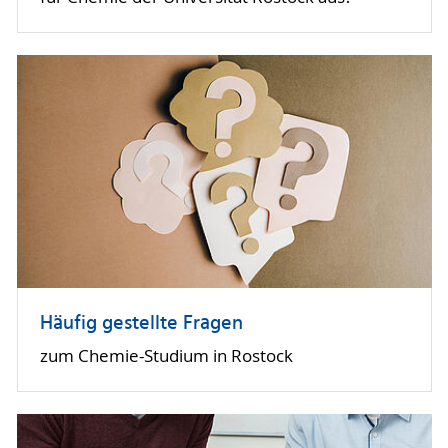
Methoden der Analytischen Chemie
inkl. Analytik-Praktikum (6 LP)
Katalyse 1
Grundlagen (3 LP)
Organische Chemie 4
Radikal- und Photochemie (3 LP)
Strukturanalytik 1
Synthese, 3D-Strukturen und Analyse
organischer Verbindungen (6 LP)
Theoretische Chemie 1
Grundlagen der Quantenchemie und
Spektroskopie (6 LP)
Häufig gestellte Fragen
zum Chemie-Studium in Rostock