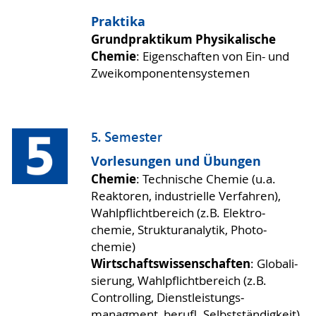
Praktika
Grund­praktikum Physi­kalische
Chemie
: Eigen­schaften von Ein- und
Zwei­kompo­nenten­systemen
5. Semester
Vorlesungen und Übungen
Chemie
: Technische Chemie (u.a.
Reaktoren, indus­trielle Verfahren),
Wahl­pflicht­bereich (z.B. Elektro­
chemie, Struktur­analytik, Photo­
chemie)
Wirtschaft­swissen­schaften
: Globali­
sierung, Wahl­pflicht­bereich (z.B.
Controlling, Dienst­leistungs­
managment, berufl. Selbst­ständig­keit)