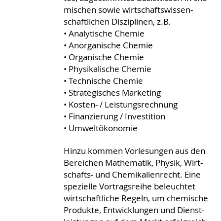
mi­schen sowie wirt­schafts­wis­sen­
schaft­lichen Dis­zi­plinen, z.B.
• Analytische Chemie
• Anorganische Chemie
• Organische Chemie
• Physikalische Chemie
• Technische Chemie
• Strategisches Marketing
• Kosten- / Leistungsrechnung
• Finanzierung / Investition
• Umweltökonomie
Hinzu kommen Vor­le­sungen aus den
Be­rei­chen Mathe­matik, Physik, Wirt­
schafts- und Chemi­kalien­recht. Eine
spe­zielle Vor­trags­reihe be­leuch­tet
wirt­schaft­liche Regeln, um chemi­sche
Produkte, Ent­wick­lungen und Dienst­