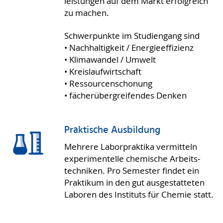
leis­tungen auf dem Markt erfolg­reich
zu machen.
Schwerpunkte im Studiengang sind
• Nachhaltigkeit / Energieeffizienz
• Klimawandel / Umwelt
• Kreislauf­wirtschaft
• Ressourcen­schonung
• fächer­über­greifendes Denken
Praktische Ausbildung
Meh­rere Labor­praktika vermitteln
experi­mentelle che­mi­sche Arbeits­
tech­niken. Pro Se­mes­ter findet ein
Prak­tikum in den gut aus­gestat­teten
Labo­ren des Insti­tuts für Chemie statt.