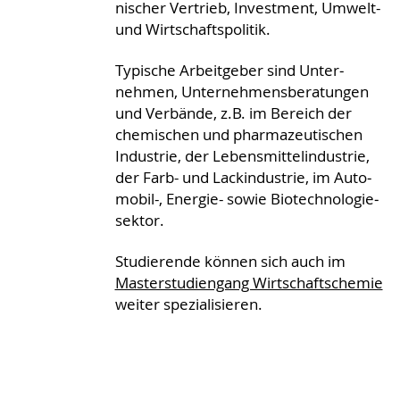
nischer Vertrieb, Invest­ment, Umwelt-
und Wirtschafts­politik.
Typische Arbeitgeber sind Unter­
nehmen, Unter­nehmens­bera­tungen
und Verbände, z.B. im Bereich der
chemi­schen und pharma­zeutischen
Industrie, der Lebens­mittel­industrie,
der Farb- und Lack­industrie, im Auto­
mobil-, Energie- sowie Bio­techno­logie­
sektor.
Studierende können sich auch im
Master­studien­gang Wirt­schafts­chemie
weiter spe­ziali­sieren.