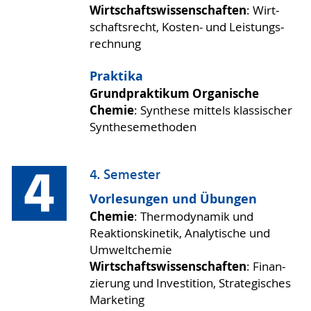
Wirtschafts­wissen­schaften
: Wirt­
schafts­recht, Kosten- und Leis­tungs­
rechnung
Praktika
Grund­praktikum Orga­nische
Chemie
: Synthese mittels klassi­scher
Synthese­methoden
4. Semester
Vorlesungen und Übungen
Chemie
: Thermo­dynamik und
Reaktions­kinetik, Analytische und
Umwelt­chemie
Wirtschafts­wissen­schaften
: Finan­
zierung und Investition, Strate­gisches
Marketing