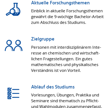
Aktuelle Forschungsthemen
Einblick in aktuelle For­schungs­the­men
gewährt die 9-wöchige Bache­lor-Arbeit
zum Ab­schluss des Studiums.
Zielgruppe
Personen mit inter­diszipli­närem Inte­
resse an chemi­schen und wirtschaft­
lichen Fra­ge­stel­lun­gen. Ein gutes
mathe­ma­tisches und phy­sika­lisches
Ver­ständ­nis ist von Vor­teil.
Ablauf des Studiums
Vor­le­sungen, Übun­gen, Prak­tika und
Semi­nare sind the­ma­tisch zu Pflicht-
und Wahl­modulen zusam­men­ge­fasst.