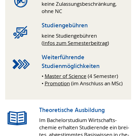
keine Zulassungsbeschränkung,
ohne NC
Studiengebühren
keine Studiengebühren
(
Infos zum Semesterbeitrag
)
Weiterführende
Studienmöglichkeiten
•
Master of Science
(4 Semester)
•
Promotion
(im Anschluss an MSc)
Theoretische Ausbildung
Im Bachelor­stu­dium Wirt­schafts­
chemie er­hal­ten Studierende ein brei­
tes, ab­ge­stimm­tes Basis­wissen in che­