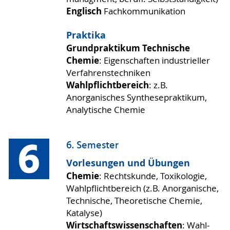
Englisch
Fach­kommu­nikation
Praktika
Grund­praktikum Technische
Chemie
: Eigen­schaften indus­trieller
Verfahrens­techniken
Wahlpflichtbereich
: z.B.
Anorganisches Synthesepraktikum,
Analytische Chemie
6. Semester
Vorlesungen und Übungen
Chemie
: Rechtskunde, Toxikologie,
Wahl­pflicht­bereich (z.B. Anorga­nische,
Technische, Theo­retische Chemie,
Katalyse)
Wirtschafts­wissen­schaften
: Wahl­