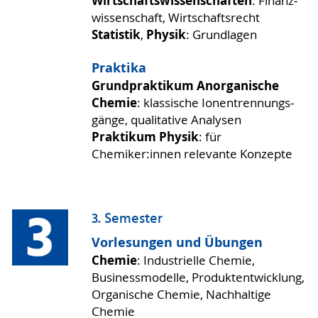
Wirtschaftswissenschaften
: Finanz­
wissenschaft, Wirt­schafts­recht
Statistik
Physik
,
: Grundlagen
Praktika
Grund­praktikum Anorga­nische
Chemie
: klassische Ionen­trennungs­
gänge, quali­ta­tive Analysen
Praktikum Physik
: für
Chemiker:innen relevante Konzepte
3. Semester
Vorlesungen und Übungen
Chemie
: Indus­trielle Chemie,
Business­modelle, Produkt­entwick­lung,
Orga­nische Chemie, Nach­haltige
Chemie