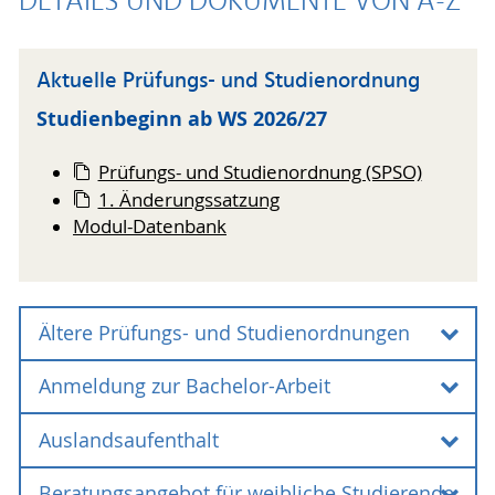
DETAILS UND DOKUMENTE VON A-Z
Aktuelle Prüfungs- und Studienordnung
Studienbeginn ab WS 2026/27
Prüfungs- und Studienordnung (SPSO)
1. Änderungssatzung
Modul-Datenbank
Ältere Prüfungs- und Studienordnungen
Anmeldung zur Bachelor-Arbeit
Ältere Prüfungs- und Studienordnungen
Auslandsaufenthalt
Voraussetzung für die Zulassung zur
Studienbeginn ab WS 2023/24
Bachelorarbeit
Prüfungs- und Studienordnung (SPSO)
Beratungsangebot für weibliche Studierende