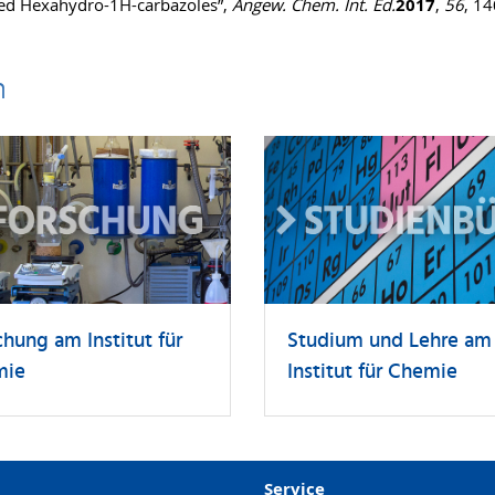
ized Hexahydro-1H-carbazoles”,
Angew. Chem. Int. Ed.
2017
,
56
, 1
n
chung am Institut für
Studium und Lehre am
mie
Institut für Chemie
Service