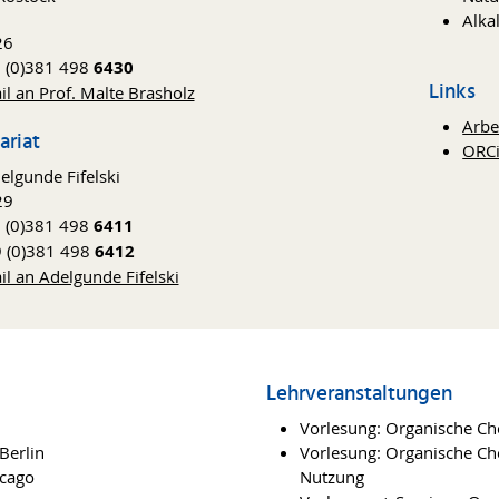
Alka
26
9 (0)381 498
6430
Links
il an Prof. Malte Brasholz
Arbe
ariat
ORC
elgunde Fifelski
29
9 (0)381 498
6411
9 (0)381 498
6412
il an Adelgunde Fifelski
Lehrveranstaltungen
Vorlesung: Organische Ch
 Berlin
Vorlesung: Organische Ch
icago
Nutzung