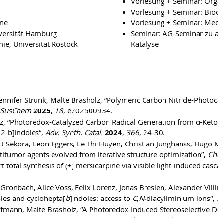
Vorlesung + Seminar: Org
Vorlesung + Seminar: Bio
rne
Vorlesung + Seminar: Med
versität Hamburg
Seminar: AG-Seminar zu a
ie, Universität Rostock
Katalyse
nnifer Strunk, Malte Brasholz, “Polymeric Carbon Nitride-Photoc
SusChem
2025
,
18
, e202500934.
olz, “Photoredox-Catalyzed Carbon Radical Generation from α-Keto
,2-b]indoles“,
Adv. Synth. Catal.
2024
,
366
, 24-30.
ett Sekora, Leon Eggers, Le Thi Huyen, Christian Junghanss, Hugo 
ntitumor agents evolved from iterative structure optimization”,
Ch
t total synthesis of (±)-mersicarpine via visible light-induced c
ronbach, Alice Voss, Felix Lorenz, Jonas Bresien, Alexander Villi
les and cyclohepta[
b
]indoles: access to
C
,
N
‐diacyliminium ions“,
Hoffmann, Malte Brasholz, “A Photoredox-Induced Stereoselective D