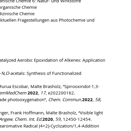
anische Chemie 6: Natur- und Wirkstoffe
organische Chemie
izinische Chemie
ktuellen Fragestellungen aus Photochemie und
atalyzed Aerobic Epoxidation of Alkenes: Application
-
N
,
O
-acetals: Synthesis of Functionalized
Murua Escobar, Malte Brasholz, “Spirooxindol-1,3-
emMedChem
2022
,
17
, e202200162.
ascade photooxygenation”,
Chem. Commun.
2022
,
58
,
nger, Frank Hoffmann, Malte Brasholz, “Visible light
Angew. Chem. Int. Ed.
2020
,
59
, 12450-12454.
earomative Radical (4+2)-Cyclization/1,4-Addition