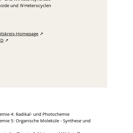
loide und
N
-Heterocyclen
itskreis-Homepage
↗︎
iD
↗︎
emie 4: Radikal- und Photochemie
emie 5: Organische Moleküle - Synthese und