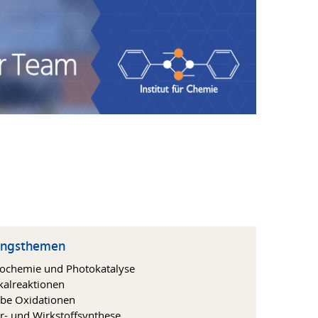
ungsthemen
ochemie und Photokatalyse
kalreaktionen
be Oxidationen
r- und Wirkstoffsynthese