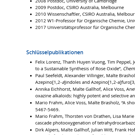
2008 Postdoc, University of Cambridge
2009 Postdoc, CSIRO Australia, Melbourne
2010 Wissenschaftler, CSIRO Australia, Melbou
2012 W1-Professor für Organische Chemie, Uni
2017 Universitätsprofessor für Organische Chem
Schlüsselpublikationen
Felix Lorenz, Thanh Huyen Vuong, Tim Peppel, Je
to a Sustainable Synthesis of Rose Oxide”,
Chem
Paul Seefeldt, Alexander Villinger, Malte Brash
Azepino[1,2-
a
]indoles and Azepino[1,2-a]furo[3
Annika Eichhorst, Malte Gallhof, Alice Voss, An
oxazine alkaloids: highly potent and selective a
Mario Frahm, Alice Voss, Malte Brasholz, “A shor
5467-5469.
Mario Frahm, Thorsten von Drathen, Lisa Marie G
cascade photooxygenation of tetrahydrocarbazo
Dirk Alpers, Malte Gallhof, Julian Witt, Frank 