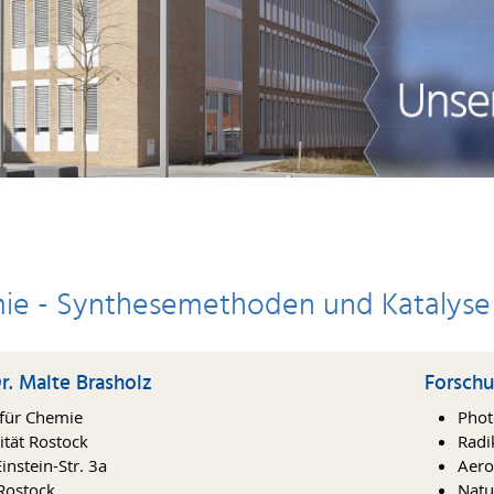
mie - Synthesemethoden und Katalyse
Dr. Malte Brasholz
Forsch
t für Chemie
Phot
ität Rostock
Radi
instein-Str. 3a
Aero
Rostock
Natu