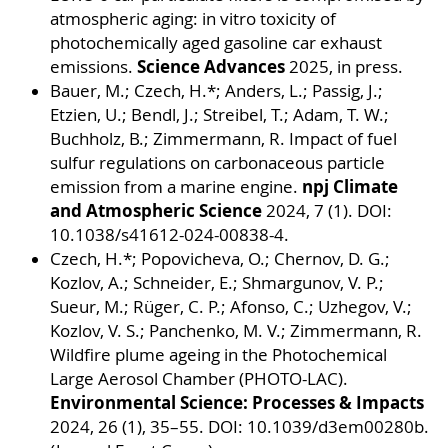
atmospheric aging: in vitro toxicity of
photochemically aged gasoline car exhaust
Science Advances
emissions.
2025, in press.
Bauer, M.; Czech, H.*; Anders, L.; Passig, J.;
Etzien, U.; Bendl, J.; Streibel, T.; Adam, T. W.;
Buchholz, B.; Zimmermann, R. Impact of fuel
sulfur regulations on carbonaceous particle
npj Climate
emission from a marine engine.
and Atmospheric Science
2024, 7 (1). DOI:
10.1038/s41612-024-00838-4.
Czech, H.*; Popovicheva, O.; Chernov, D. G.;
Kozlov, A.; Schneider, E.; Shmargunov, V. P.;
Sueur, M.; Rüger, C. P.; Afonso, C.; Uzhegov, V.;
Kozlov, V. S.; Panchenko, M. V.; Zimmermann, R.
Wildfire plume ageing in the Photochemical
Large Aerosol Chamber (PHOTO-LAC).
Environmental Science: Processes & Impacts
2024, 26 (1), 35–55. DOI: 10.1039/d3em00280b.