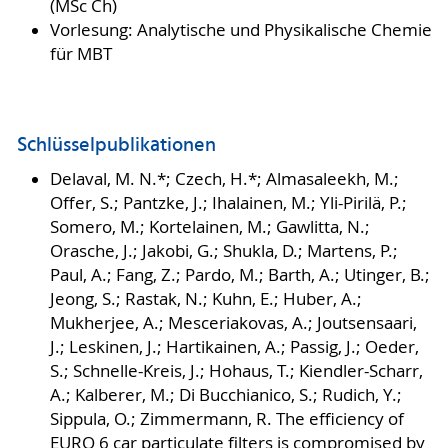
(MSc Ch)
Vorlesung: Analytische und Physikalische Chemie
für MBT
Schlüsselpublikationen
Delaval, M. N.*; Czech, H.*; Almasaleekh, M.;
Offer, S.; Pantzke, J.; Ihalainen, M.; Yli-Pirilä, P.;
Somero, M.; Kortelainen, M.; Gawlitta, N.;
Orasche, J.; Jakobi, G.; Shukla, D.; Martens, P.;
Paul, A.; Fang, Z.; Pardo, M.; Barth, A.; Utinger, B.;
Jeong, S.; Rastak, N.; Kuhn, E.; Huber, A.;
Mukherjee, A.; Mesceriakovas, A.; Joutsensaari,
J.; Leskinen, J.; Hartikainen, A.; Passig, J.; Oeder,
S.; Schnelle-Kreis, J.; Hohaus, T.; Kiendler-Scharr,
A.; Kalberer, M.; Di Bucchianico, S.; Rudich, Y.;
Sippula, O.; Zimmermann, R. The efficiency of
EURO 6 car particulate filters is compromised by