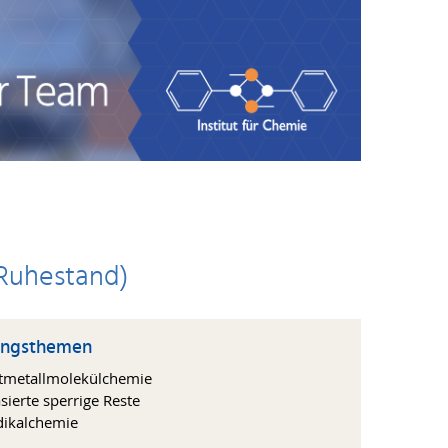
(Ruhestand)
ungsthemen
tmetallmolekülchemie
asierte sperrige Reste
dikalchemie