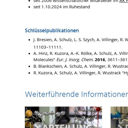
seit 2006 wissenschaftlicher Mitarbeiter im
AK P
seit 1.10.2024 im Ruhestand
Schlüsselpublikationen
J. Bresien, A. Schulz, L. S. Szych, A. Villinger, R
11103–11111.
A. Hinz, R. Kuzora, A.-K. Rölke, A. Schulz, A. Vil
Molecules"
Eur. J. Inorg. Chem.
2016
, 3611–361
B. Blankschein, A. Schulz, A. Villinger, R. Wust
R. Kuzora, A. Schulz, A. Villinger, R. Wustrack
Weiterführende Informatione