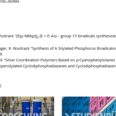
rof. Schulz
. Wustrack "[E(μ-NBbp)]
(E = P, As) – group 15 biradicals synthesiz
2
linger, R. Wustrack "Synthesis of A Silylated Phosphorus Biradicaloi
9.
rack "Silver Coordination Polymers Based on
p
-Cyanophenylsilanes
 "Hypersilylated Cyclodiphosphadiazanes and Cyclodiphosphadiaze
n