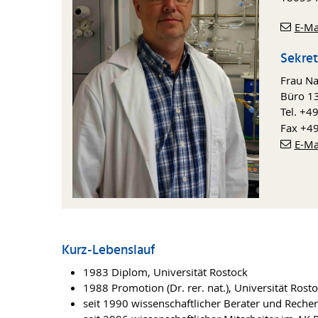
E-Ma
Sekret
Frau N
Büro 1
Tel. +4
Fax +4
E-Ma
Kurz-Lebenslauf
1983 Diplom, Universität Rostock
1988 Promotion (Dr. rer. nat.), Universität Rost
seit 1990 wissenschaftlicher Berater und Reche