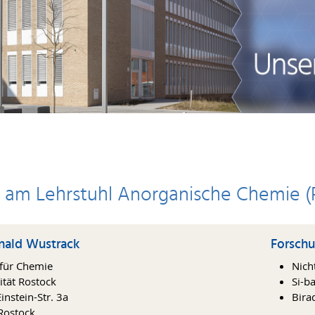
er am Lehrstuhl Anorganische Chemie 
nald Wustrack
Forsch
t für Chemie
Nich
ität Rostock
Si-b
instein-Str. 3a
Bira
Rostock