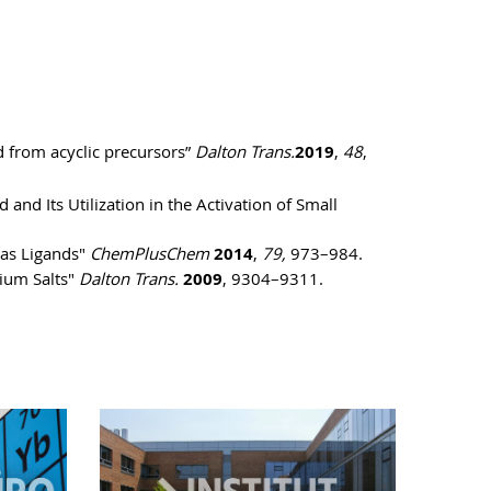
ed from acyclic precursors”
Dalton Trans.
2019
,
48
,
d and Its Utilization in the Activation of Small
 as Ligands"
ChemPlusChem
2014
,
79,
973–984.
nium Salts"
Dalton Trans.
2009
, 9304–9311.