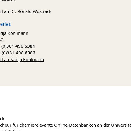
il an Dr. Ronald Wustrack
ariat
adja Kohlmann
30
9 (0)381 498
6381
9 (0)381 498
6382
il an Nadja Kohlmann
ock
rcheur für chemierelevante Online-Datenbanken an der Universit