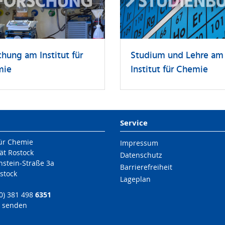
chung am Institut für
Studium und Lehre am
mie
Institut für Chemie
Service
für Chemie
Impressum
ät Rostock
Datenschutz
nstein-Straße 3a
Barrierefreiheit
stock
Lageplan
(0) 381 498
6351
l senden