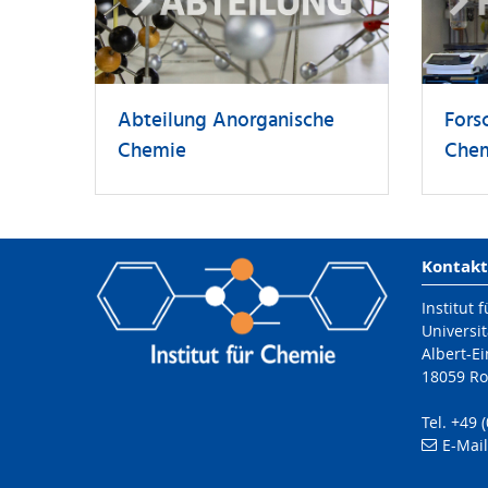
Abteilung Anorganische
Fors
Chemie
Che
Kontakt
Institut 
Universit
Albert-Ei
18059 Ro
Tel. +49 
E-Mai