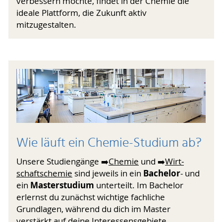
verbessern möchte, findet in der Chemie die
ideale Plattform, die Zukunft aktiv
mitzugestalten.
Wie läuft ein Chemie-Studium ab?
Unsere Studiengänge ➡️
Chemie
und ➡️
Wirt­
Bachelor
schaftschemie
sind jeweils in ein
- und
Masterstudium
ein
unterteilt. Im Bachelor
erlernst du zu­nächst wichtige fachliche
Grundlagen, während du dich im Master
verstärkt auf deine Interessens­gebiete