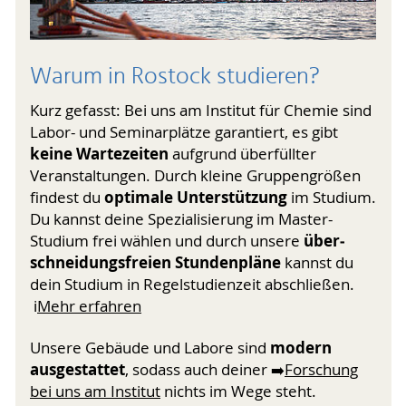
Warum in Rostock studieren?
Kurz gefasst: Bei uns am Institut für Chemie sind
Labor- und Seminarplätze garantiert, es gibt
keine Warte­zeiten
aufgrund überfüllter
Veranstaltungen. Durch kleine Gruppen­größen
optimale Unterstützung
findest du
im Studium.
Du kannst deine Speziali­sierung im Master-
über­
Studium frei wählen und durch unsere
schnei­dungs­freien Stundenpläne
kannst du
dein Studium in Regelstudienzeit abschließen.
ℹ️
Mehr erfahren
modern
Unsere Gebäude und Labore sind
ausgestattet
, sodass auch deiner ➡️
Forschung
bei uns am Institut
nichts im Wege steht.