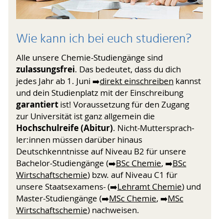
Wie kann ich bei euch studieren?
Alle unsere Chemie-Studiengänge sind
zulassungsfrei
. Das bedeutet, dass du dich
jedes Jahr ab 1. Juni ➡️
direkt einschreiben
kannst
und dein Studien­platz mit der Einschreibung
garantiert
ist! Voraussetzung für den Zugang
zur Universität ist ganz allgemein die
Hochschulreife (Abitur)
. Nicht-Mutter­sprach­
ler:innen müssen darüber hinaus
Deutschkenntnisse auf Niveau B2 für unsere
Bachelor-Studiengänge (➡️
BSc Chemie
, ➡️
BSc
Wirt­schafts­chemie
) bzw. auf Niveau C1 für
unsere Staatsexamens- (➡️
Lehramt Chemie
) und
Master-Studiengänge (➡️
MSc Chemie
, ➡️
MSc
Wirt­schaftschemie
) nachweisen.