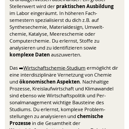
praktischen Ausbildung
Stellenwert wird der
im Labor einge­räumt. In höheren Fach­
semestern spezialisierst du dich z.B. auf
Synthesechemie, Materialdesign, Umwelt­
chemie, Katalyse, Meereschemie oder
Computerchemie. Du erlernst, Stoffe zu
analysieren und zu identifizieren sowie
komplexe Daten
auszuwerten.
Das ➡️
Wirtschaftschemie-Studium
ermöglicht dir
eine interdiszi­plinäre Ver­net­zung von Chemie
ökonomischen Aspekten
und
. Nachhaltige
Prozesse, Kreis­laufwirtschaft und Klimawandel
sind ebenso wie Wirtschafts­politik und Per­
sonalmanagement wich­tige Bausteine des
Studiums. Du erlernst, kom­plexe Problem­
chemische
stellungen zu analysieren und
Prozesse
in die Ge­samt­heit der