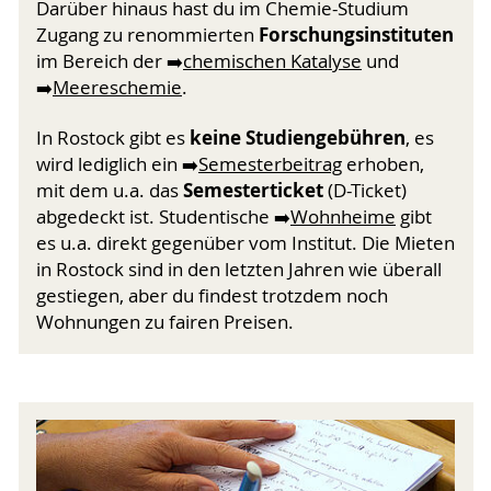
Darüber hinaus hast du im Chemie-Studium
Forschungs­instituten
Zugang zu renommierten
im Bereich der ➡️
chemischen Katalyse
und
➡️
Meereschemie
.
keine Studien­gebühren
In Rostock gibt es
, es
wird lediglich ein ➡️
Semesterbeitrag
erhoben,
Semesterticket
mit dem u.a. das
(D-Ticket)
abgedeckt ist. Studentische ➡️
Wohnheime
gibt
es u.a. direkt gegenüber vom Institut. Die Mieten
in Rostock sind in den letzten Jahren wie überall
gestiegen, aber du findest trotzdem noch
Wohnungen zu fairen Preisen.