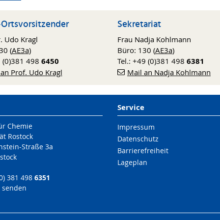
Ortsvorsitzender
Sekretariat
r. Udo Kragl
Frau Nadja Kohlmann
30 (
AE3a
)
Büro: 130 (
AE3a
)
9 (0)381 498
6450
Tel.: +49 (0)381 498
6381
 an Prof. Udo Kragl
Mail an Nadja Kohlmann
Service
für Chemie
Impressum
ät Rostock
Datenschutz
nstein-Straße 3a
Barrierefreiheit
stock
Lageplan
(0) 381 498
6351
l senden