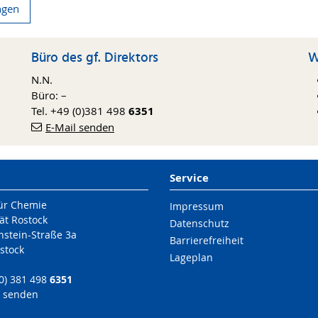
ngen
Büro des gf. Direktors
W
N.N.
Büro: –
Tel. +49 (0)381 498
6351
E-Mail senden
Service
für Chemie
Impressum
ät Rostock
Datenschutz
nstein-Straße 3a
Barrierefreiheit
stock
Lageplan
(0) 381 498
6351
l senden