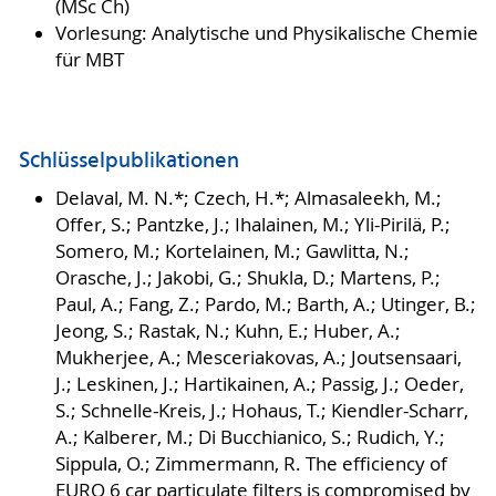
(MSc Ch)
Vorlesung: Analytische und Physikalische Chemie
für MBT
Schlüsselpublikationen
Delaval, M. N.*; Czech, H.*; Almasaleekh, M.;
Offer, S.; Pantzke, J.; Ihalainen, M.; Yli-Pirilä, P.;
Somero, M.; Kortelainen, M.; Gawlitta, N.;
Orasche, J.; Jakobi, G.; Shukla, D.; Martens, P.;
Paul, A.; Fang, Z.; Pardo, M.; Barth, A.; Utinger, B.;
Jeong, S.; Rastak, N.; Kuhn, E.; Huber, A.;
Mukherjee, A.; Mesceriakovas, A.; Joutsensaari,
J.; Leskinen, J.; Hartikainen, A.; Passig, J.; Oeder,
S.; Schnelle-Kreis, J.; Hohaus, T.; Kiendler-Scharr,
A.; Kalberer, M.; Di Bucchianico, S.; Rudich, Y.;
Sippula, O.; Zimmermann, R. The efficiency of
EURO 6 car particulate filters is compromised by