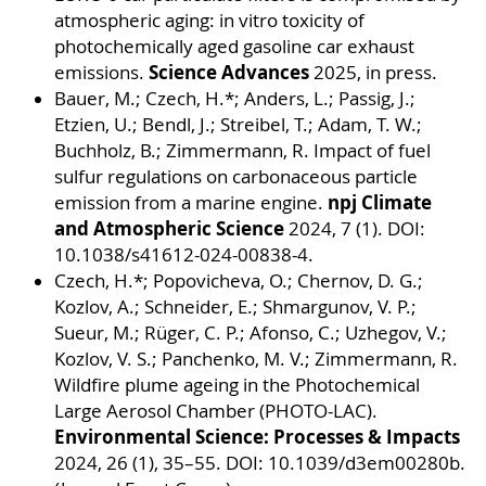
atmospheric aging: in vitro toxicity of
photochemically aged gasoline car exhaust
Science Advances
emissions.
2025, in press.
Bauer, M.; Czech, H.*; Anders, L.; Passig, J.;
Etzien, U.; Bendl, J.; Streibel, T.; Adam, T. W.;
Buchholz, B.; Zimmermann, R. Impact of fuel
sulfur regulations on carbonaceous particle
npj Climate
emission from a marine engine.
and Atmospheric Science
2024, 7 (1). DOI:
10.1038/s41612-024-00838-4.
Czech, H.*; Popovicheva, O.; Chernov, D. G.;
Kozlov, A.; Schneider, E.; Shmargunov, V. P.;
Sueur, M.; Rüger, C. P.; Afonso, C.; Uzhegov, V.;
Kozlov, V. S.; Panchenko, M. V.; Zimmermann, R.
Wildfire plume ageing in the Photochemical
Large Aerosol Chamber (PHOTO-LAC).
Environmental Science: Processes & Impacts
2024, 26 (1), 35–55. DOI: 10.1039/d3em00280b.