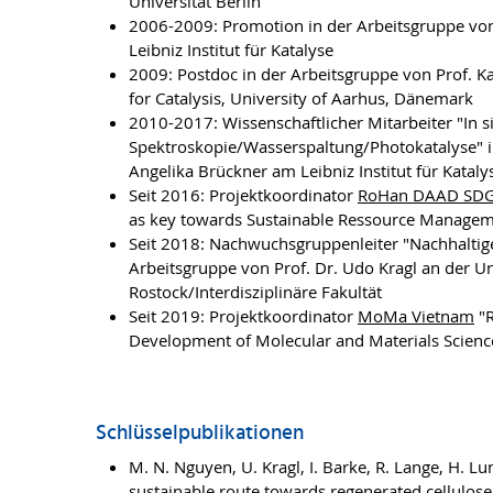
Universität Berlin
2006-2009: Promotion in der Arbeitsgruppe von
Leibniz Institut für Katalyse
2009: Postdoc in der Arbeitsgruppe von Prof. K
for Catalysis, University of Aarhus, Dänemark
2010-2017: Wissenschaftlicher Mitarbeiter "In s
Spektroskopie/Wasserspaltung/Photokatalyse" i
Angelika Brückner am Leibniz Institut für Kataly
Seit 2016: Projektkoordinator
RoHan DAAD SDG 
as key towards Sustainable Ressource Managem
Seit 2018: Nachwuchsgruppenleiter "Nachhaltig
Arbeitsgruppe von Prof. Dr. Udo Kragl an der Un
Rostock/Interdisziplinäre Fakultät
Seit 2019: Projektkoordinator
MoMa Vietnam
"R
Development of Molecular and Materials Scienc
Schlüsselpublikationen
M. N. Nguyen, U. Kragl, I. Barke, R. Lange, H. L
sustainable route towards regenerated cellulose