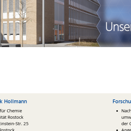
rk Hollmann
Forsch
t für Chemie
Nach
ität Rostock
umwe
instein-Str. 25
der 
Rostock
Ange