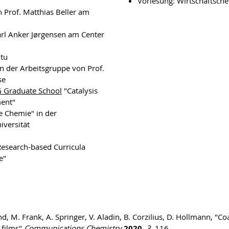
Vorlesung: Wirtschaftsch
 Prof. Matthias Beller am
arl Anker Jørgensen am Center
itu
n der Arbeitsgruppe von Prof.
se
Graduate School
"Catalysis
ent"
e Chemie" in der
iversität
esearch-based Curricula
e"
und, M. Frank, A. Springer, V. Aladin, B. Corzilius, D. Hollmann, "
 films"
Communications Chemistry
2020
,
3
, 116
.