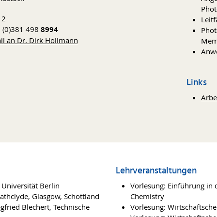
Phot
12
Leit
9 (0)381 498
8994
Phot
il an Dr. Dirk Hollmann
Memb
Anwe
Links
Arbe
Lehrveranstaltungen
niversität Berlin
Vorlesung: Einführung in 
rathclyde, Glasgow, Schottland
Chemistry
gfried Blechert, Technische
Vorlesung: Wirtschaftsch