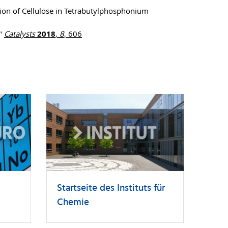
ution of Cellulose in Tetrabutylphosphonium
2"
Catalysts
2018
,
8
, 606
Startseite des Instituts für
Chemie