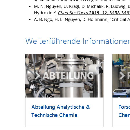
M. N. Nguyen, U. Kragl, D. Michalik, R. Ludwig, 
Hydroxide"
ChemSusChem
2019
,
12
, 3458-346
A. B. Ngo, H. L. Nguyen, D. Hollmann, "Criticial
Weiterführende Informatione
Abteilung Analytische &
Fors
Technische Chemie
Che