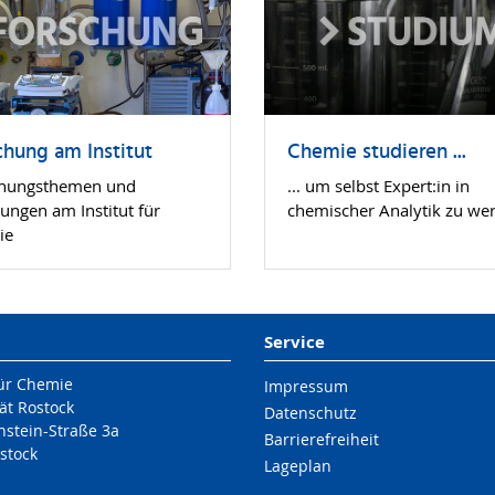
chung am Institut
Chemie studieren ...
chungsthemen und
... um selbst Expert:in in
lungen am Institut für
chemischer Analytik zu we
ie
Service
für Chemie
Impressum
ät Rostock
Datenschutz
nstein-Straße 3a
Barrierefreiheit
stock
Lageplan