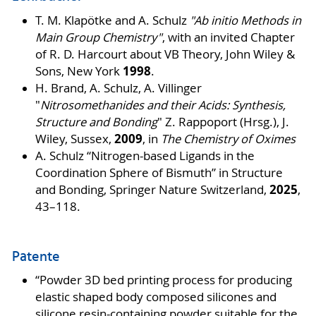
T. M. Klapötke and A. Schulz
"Ab initio Methods in
Main Group Chemistry"
, with an invited Chapter
of R. D. Harcourt about VB Theory, John Wiley &
1998
Sons, New York
.
H. Brand, A. Schulz, A. Villinger
"
Nitrosomethanides and their Acids: Synthesis,
Structure and Bonding
" Z. Rappoport (Hrsg.), J.
2009
Wiley, Sussex,
, in
The Chemistry of Oximes
A. Schulz “Nitrogen-based Ligands in the
Coordination Sphere of Bismuth” in Structure
2025
and Bonding, Springer Nature Switzerland,
,
43–118.
Patente
“Powder 3D bed printing process for producing
elastic shaped body composed silicones and
silicone resin-containing powder suitable for the