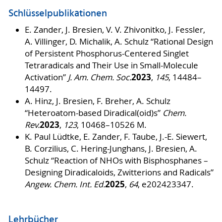
Schlüsselpublikationen
E. Zander, J. Bresien, V. V. Zhivonitko, J. Fessler,
A. Villinger, D. Michalik, A. Schulz “Rational Design
of Persistent Phosphorus-Centered Singlet
Tetraradicals and Their Use in Small-Molecule
2023
Activation”
J. Am. Chem. Soc.
,
145
, 14484–
14497.
A. Hinz, J. Bresien, F. Breher, A. Schulz
“Heteroatom-based Diradical(oid)s”
Chem.
2023
Rev.
,
123
, 10468–10526 M.
K. Paul Lüdtke, E. Zander, F. Taube, J.-E. Siewert,
B. Corzilius, C. Hering-Junghans, J. Bresien, A.
Schulz “Reaction of NHOs with Bisphosphanes –
Designing Diradicaloids, Zwitterions and Radicals”
2025
Angew. Chem. Int. Ed.
,
64
, e202423347.
Lehrbücher