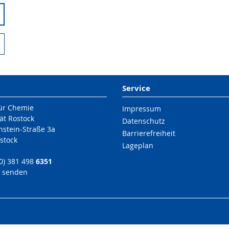
Service
für Chemie
Impressum
ät Rostock
Datenschutz
nstein-Straße 3a
Barrierefreiheit
stock
Lageplan
(0) 381 498
6351
l senden