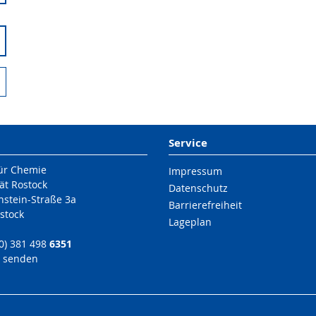
Service
für Chemie
Impressum
ät Rostock
Datenschutz
nstein-Straße 3a
Barrierefreiheit
stock
Lageplan
(0) 381 498
6351
l senden